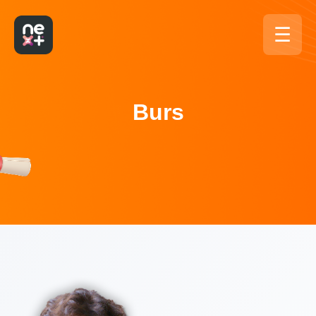
☰
Burs