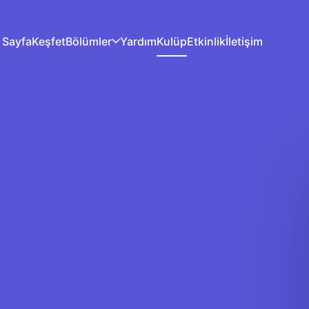
 Sayfa
Keşfet
Bölümler
Yardım
Kulüp
Etkinlik
İletişim