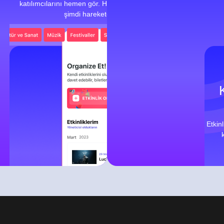
katılımcılarını hemen gör. Her şey elinin altında,
şimdi harekete geç!
Etkin