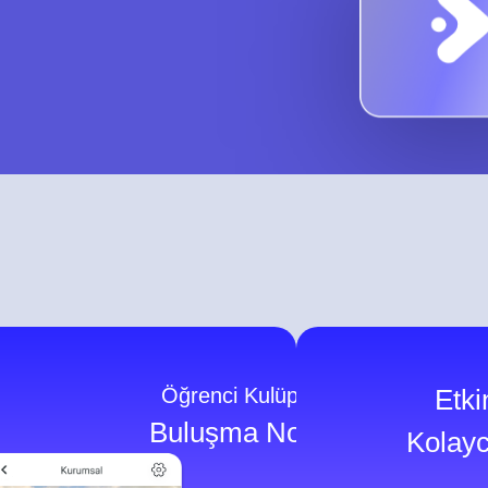
Öğrenci Kulüplerinin
Etkin
Buluşma Noktası!
Kolayc