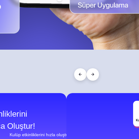
liklerini
a Oluştur!
Kulüp etkinliklerini hızla oluştur, detayları belirle ve