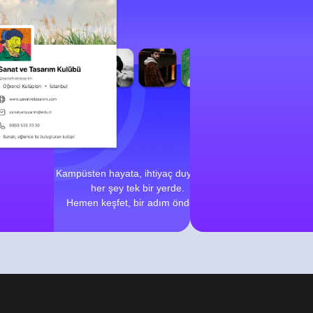
Kampüsten hayata, ihtiyaç duyduğun
her şey tek bir yerde.
Hemen keşfet, bir adım önde ol!